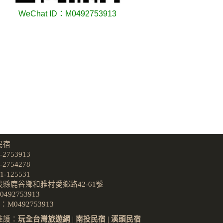
WeChat ID：M0492753913
民宿
2753913
2754278
-125531
縣鹿谷鄉和雅村愛鄉路42-61號
0492753913
D：M0492753913
維護：
玩全台灣旅遊網
|
南投民宿
|
溪頭民宿