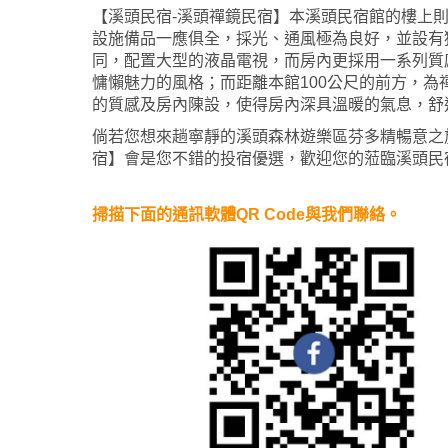
【溪頭民宿-溪頭禪鏡民宿】本溪頭民宿館的樓上
設施備品一應俱全，採光、通風極為良好，並設有
同，配置大型的液晶電視，而房內更採用一系列質
慵懶魅力的風格；而距離本館100公尺的前方，為
的質感及房內陳設，使得房內深具溫暖的氣息，舒
倘若您想來趟寧靜的溪頭森林遊樂區芬多精暢意之
宿】會是您不錯的投宿優選，歡迎您的蒞臨溪頭民
掃描下面的通訊軟體QR Code與我們聯絡。