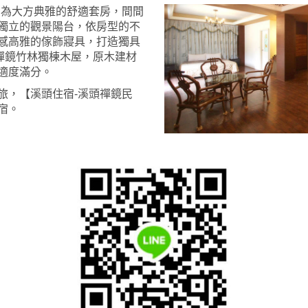
則為大方典雅的舒適套房，間間
獨立的觀景陽台，依房型的不
感高雅的傢飾寢具，打造獨具
禪鏡竹林獨棟木屋，原木建材
適度滿分。
旅，【溪頭住宿-溪頭禪鏡民
宿。