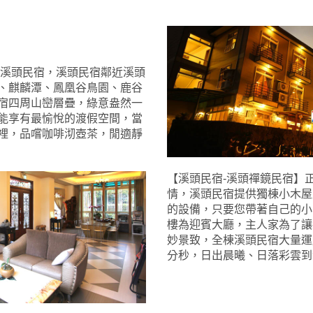
法溪頭民宿，溪頭民宿鄰近溪頭
、麒麟潭、鳳凰谷鳥園、鹿谷
宿四周山巒層疊，綠意盎然一
能享有最愉悅的渡假空間，當
裡，品嚐咖啡沏壺茶，閒適靜
【溪頭民宿-溪頭禪鏡民宿】
情，溪頭民宿提供獨棟小木屋
的設備，只要您帶著自己的小
樓為迎賓大廳，主人家為了讓
妙景致，全棟溪頭民宿大量運
分秒，日出晨曦、日落彩雲到