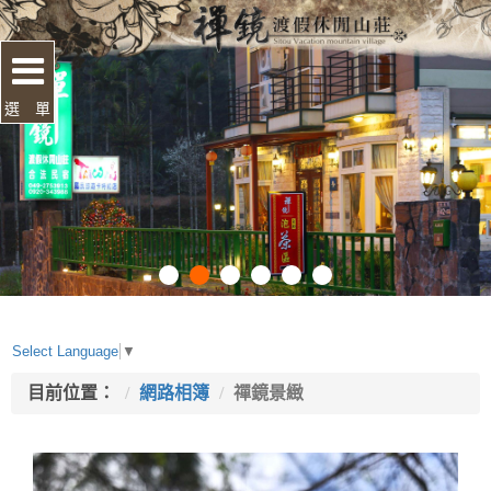
選 單
Select Language
▼
目前位置：
網路相簿
禪鏡景緻